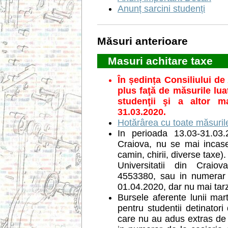
Anunț sarcini studenți
Măsuri anterioare
Masuri achitare taxe
În ședința Consiliului de
plus faţă de măsurile lua
studenţii şi a altor m
31.03.2020.
Hotărârea cu toate măsurile
In perioada 13.03-31.03.2
Craiova, nu se mai incase
camin, chirii, diverse taxe)
Universitatii din Cra
4553380, sau in numerar l
01.04.2020, dar nu mai tar
Bursele aferente lunii mar
pentru studentii detinatori
care nu au adus extras de 