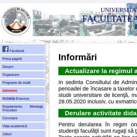
UNIVERSITA
FACULTATE
Facebook
Informări
Prima pagină
Despre
Actualizare la regimul a
Organizare
In sedinta Consiliului de Admin
Programe de studii
perioadei de încasare a taxelor
Admitere
studii universitare de licenţă, 
Mobilități Erasmus
28.05.2020 inclusiv, cu exmatri
Regulamente, Metologii,
Proceduri
Derulare activitate dida
Cercetare
Pentru derularea în regim on-l
Viața academică
studenţii faculăţii sunt rugaţi să
Joburi