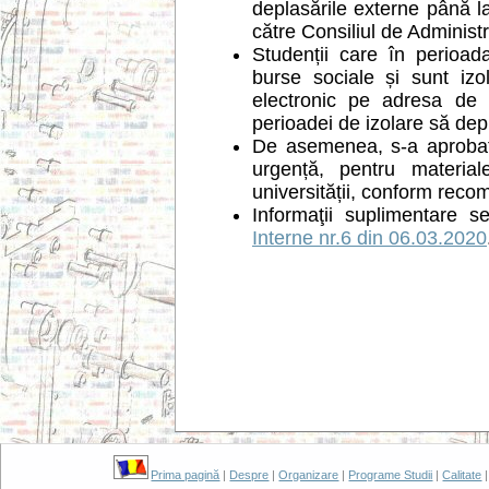
deplasările externe până la
către Consiliul de Administr
Studenții care în perioa
burse sociale și sunt izo
electronic pe adresa de 
perioadei de izolare să dep
De asemenea, s-a aprobat 
urgență, pentru material
universității, conform reco
Informaţii suplimentare 
Interne nr.6 din 06.03.2020
Prima pagină
|
Despre
|
Organizare
|
Programe Studii
|
Calitate