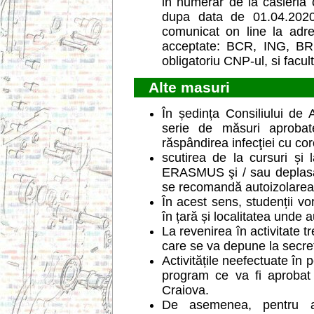
in numerar de la casieria 
dupa data de 01.04.2020
comunicat on line la adr
acceptate: BCR, ING, B
obligatoriu CNP-ul, si facul
Alte masuri
În ședința Consiliului de 
serie de măsuri aprobat
răspândirea infecţiei cu c
scutirea de la cursuri și l
ERASMUS şi / sau deplasăr
se recomandă autoizolarea l
În acest sens, studenții vor 
în țară și localitatea unde
La revenirea în activitate 
care se va depune la secreta
Activitățile neefectuate în 
program ce va fi aprobat d
Craiova.
De asemenea, pentru a 