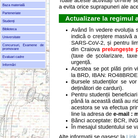
Toate aceste activități on-line 
Baza materială
a evita orice suprapuneri ale ac
Parteneriate
Actualizare la regimul a
Studenți
Având în vedere evoluția s
Biblioteca
indică o creștere masivă a
Universitate
SARS-CoV-2, și pentru limit
Concursuri, Examene de
din Craiova
prelungește 
promovare
(taxe de școlarizare, taxe
Evaluari cadre
urgență.
Informări
Acestea se pot plăti prin v
la BRD, IBAN: RO48BRDE
Bursele studenților se vor
deținători de carduri).
Pentru studenții beneficia
până la această dată au rid
acestora se va efectua pri
line la adresa de
e-mail :
Bănci acceptate: BCR, I
În mesajul studentului se va
Alte informatii se gasesc la
Link