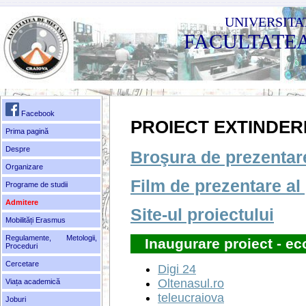
UNIVERSITA
FACULTATE
Facebook
PROIECT EXTINDER
Prima pagină
Despre
Broşura de prezentare
Organizare
Film de prezentare al 
Programe de studii
Admitere
Site-ul proiectului
Mobilități Erasmus
Regulamente, Metologii,
Inaugurare proiect - e
Proceduri
Cercetare
Digi 24
Oltenasul.ro
Viața academică
teleucraiova
Joburi