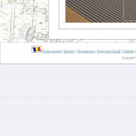
Prima pagină
|
Despre
|
Organizare
|
Programe Studii
|
Calitate
Copyright 