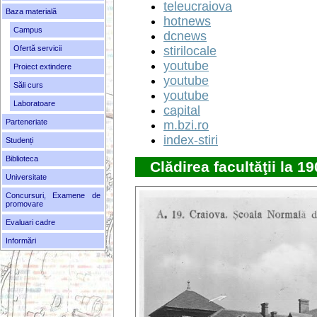
teleucraiova
Baza materială
hotnews
Campus
dcnews
Ofertă servicii
stirilocale
youtube
Proiect extindere
youtube
Săli curs
youtube
Laboratoare
capital
Parteneriate
m.bzi.ro
index-stiri
Studenți
Biblioteca
Clădirea facultăţii la 
Universitate
Concursuri, Examene de
promovare
Evaluari cadre
Informări