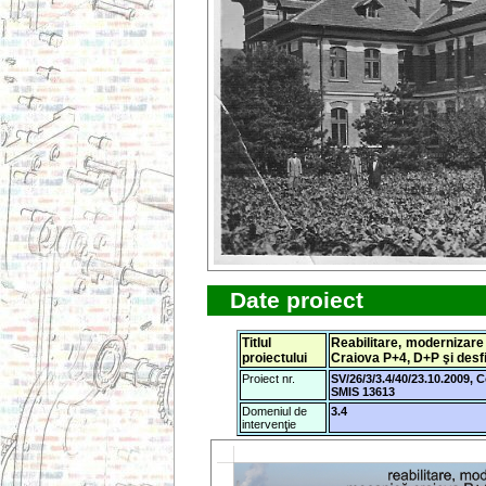
Date proiect
Titlul
Reabilitare, modernizare
proiectului
Craiova P+4, D+P şi desf
Proiect nr.
SV/26/3/3.4/40/23.10.2009, 
SMIS 13613
Domeniul de
3.4
intervenţie