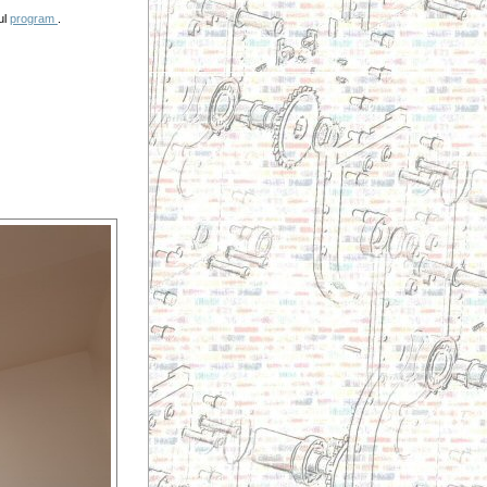
ul
program
.