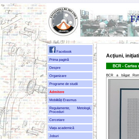
F
Facebook
Acţiuni, iniţiat
Prima pagină
BCR - Cartea 
Despre
BCR a băgat Ro
Organizare
Programe de studii
Admitere
Mobilități Erasmus
Regulamente, Metologii,
Proceduri
Cercetare
Viața academică
Joburi