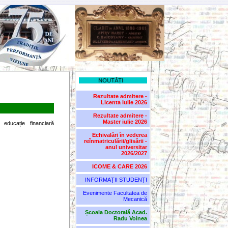
NOUTĂȚI
Rezultate admitere -
Licenta iulie 2026
Rezultate admitere -
Master iulie 2026
educație financiară
Echivalări în vederea
reînmatriculării/glisării -
anul universitar
2026/2027
ICOME & CARE 2026
INFORMAȚII STUDENȚI
Evenimente Facultatea de
Mecanică
Școala Doctorală Acad.
Radu Voinea