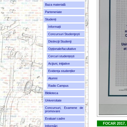
Baza materială
Parteneriate
Studenți
Informații
Concursuri Studenţești
Distincţii Studenţi
Opționale/facultative
Cercuri studențești
Acţiuni, iniţiative
Evidența studenților
Alumni
Radio Campus
Biblioteca
Universitate
Concursuri, Examene de
promovare
Evaluari cadre
FOCAR 2017,
Informări