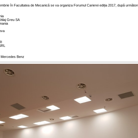
noiembrie în Facultatea de Mecanică se va organiza Forumul Carierei ediția 2017, după următor
ia
ilaj Greu SA
mania
ova
l
SRL
 Mercedes Benz