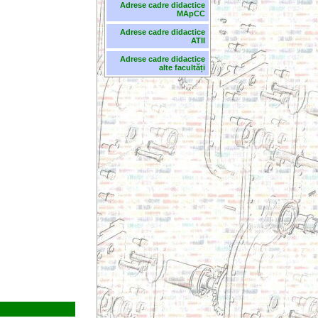
Adrese cadre didactice
MApCC
Adrese cadre didactice
ATII
Adrese cadre didactice
alte facultăți