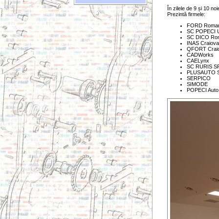
În zilele de 9 și 10 
Prezintă firmele:
FORD Roman
SC POPECI Ut
SC DICO Ro
INAS Craiova
QFORT Crai
CADWorks
CAELynx
SC RURIS SR
PLUSAUTO 
SERPICO
SIMODE
POPECI Auto