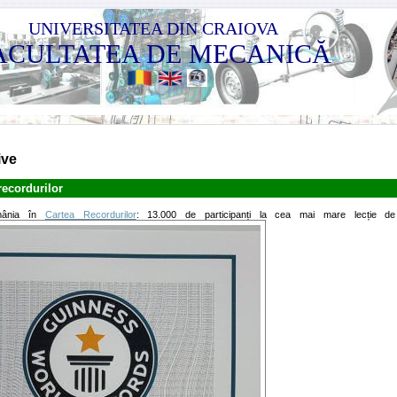
UNIVERSITATEA DIN CRAIOVA
ACULTATEA DE MECANICĂ
ive
recordurilor
mânia în
Cartea Recordurilor
: 13.000 de participanți la cea mai mare lecție de 