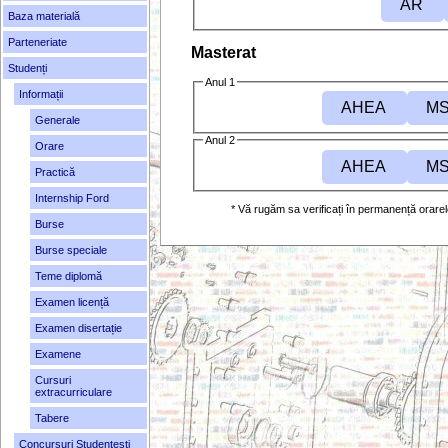
AR
Baza materială
Parteneriate
Masterat
Studenți
Anul 1
Informații
AHEA
MS
Generale
Anul 2
Orare
AHEA
MS
Practică
Internship Ford
* Vă rugăm sa verificați în permanență orare
Burse
Burse speciale
Teme diplomă
Examen licență
Examen disertație
Examene
Cursuri
extracurriculare
Tabere
Concursuri Studenţești