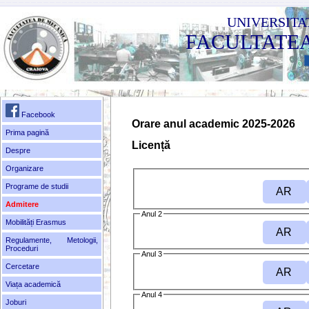
UNIVERSITA
FACULTATE
Facebook
Orare anul academic 2025-2026
Prima pagină
Licență
Despre
Organizare
Programe de studii
AR
Admitere
Anul 2
Mobilități Erasmus
AR
Regulamente, Metologii,
Proceduri
Anul 3
Cercetare
AR
Viața academică
Anul 4
Joburi