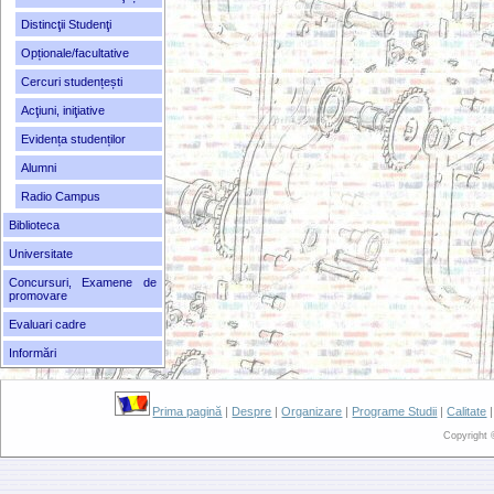
Distincţii Studenţi
Opționale/facultative
Cercuri studențești
Acţiuni, iniţiative
Evidența studenților
Alumni
Radio Campus
Biblioteca
Universitate
Concursuri, Examene de
promovare
Evaluari cadre
Informări
Prima pagină
|
Despre
|
Organizare
|
Programe Studii
|
Calitate
Copyright 