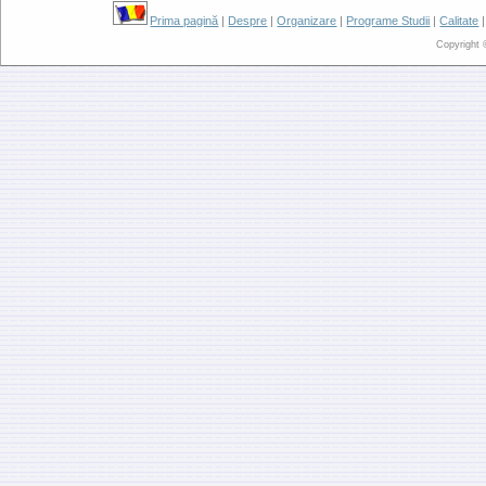
Prima pagină
|
Despre
|
Organizare
|
Programe Studii
|
Calitate
Copyright 