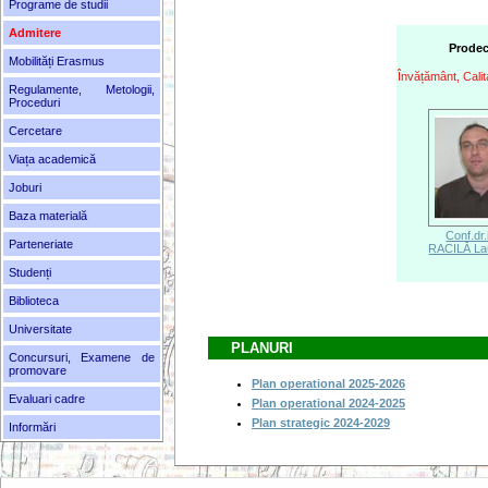
Programe de studii
Admitere
Prode
Mobilități Erasmus
Învățământ, Calit
Regulamente, Metologii,
Proceduri
Cercetare
Viața academică
Joburi
Baza materială
Conf.dr.
Parteneriate
RACILĂ Lau
Studenți
Biblioteca
Universitate
PLANURI
Concursuri, Examene de
promovare
Plan operational 2025-2026
Evaluari cadre
Plan operational 2024-2025
Plan strategic 2024-2029
Informări