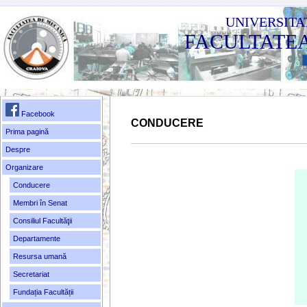
UNIVERSITA
FACULTATE
Facebook
CONDUCERE
Prima pagină
Despre
Organizare
Conducere
Membri în Senat
Consiliul Facultăţii
Departamente
Resursa umană
Secretariat
Fundația Facultății