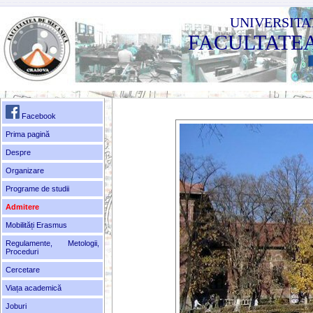
UNIVERSITA
FACULTATE
Facebook
Prima pagină
Despre
Organizare
Programe de studii
Admitere
Mobilități Erasmus
Regulamente, Metologii,
Proceduri
Cercetare
Viața academică
Joburi