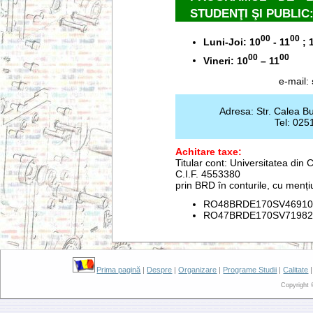
STUDENŢI ŞI PUBLIC
00
00
Luni-Joi: 10
- 11
; 
00
00
Vineri: 10
– 11
e-mail:
Adresa: Str. Calea B
Tel: 025
Achitare taxe:
Titular cont: Universitatea din 
C.I.F. 4553380
prin BRD în conturile, cu menți
RO48BRDE170SV46910
RO47BRDE170SV719820417
Prima pagină
|
Despre
|
Organizare
|
Programe Studii
|
Calitate
Copyright 