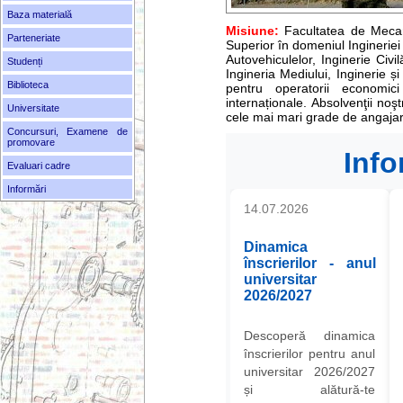
Baza materială
Misiune:
Facultatea de Mecan
Parteneriate
Superior în domeniul Ingineriei
Autovehiculelor, Inginerie Civil
Studenți
Ingineria Mediului, Inginerie ș
Biblioteca
pentru operatorii economic
internaționale. Absolvenţii noşt
Universitate
cele mai mari grade de angajare 
Concursuri, Examene de
promovare
Info
Evaluari cadre
Informări
14.07.2026
Dinamica
înscrierilor - anul
universitar
2026/2027
Descoperă dinamica
înscrierilor pentru anul
universitar 2026/2027
și alătură-te